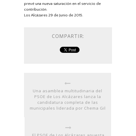
prevé una nueva saturación en el servicio de
contribución.
Los Alcázares 29 de Junio de 2015.
COMPARTIR:
Una asamblea multitudinaria del
PSOE de Los Alcázares lanza la
candidatura completa de las
municipales liderada por Chema Gil
El PSOE de Los Alcázares apuesta